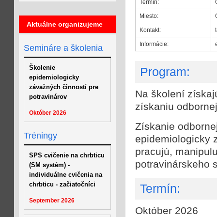
Termín:
Miesto:
Aktuálne organizujeme
Kontakt:
Informácie:
Semináre a školenia
Školenie
Program:
epidemiologicky
závažných činností pre
Na školení získa
potravinárov
získaniu odbornej
Október 2026
Získanie odbornej
Tréningy
epidemiologicky z
pracujú, manipulu
SPS cvičenie na chrbticu
potravinárskeho 
(SM systém) -
individuálne cvičenia na
chrbticu - začiatočníci
Termín:
September 2026
Október 2026