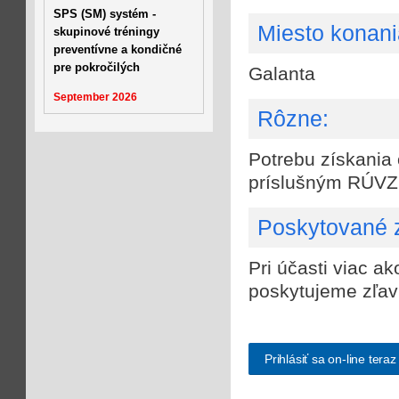
SPS (SM) systém -
Miesto konani
skupinové tréningy
preventívne a kondičné
pre pokročilých
Galanta
September 2026
Rôzne:
Potrebu získania 
príslušným RÚVZ
Poskytované z
Pri účasti viac ak
poskytujeme zľav
Prihlásiť sa on-line teraz